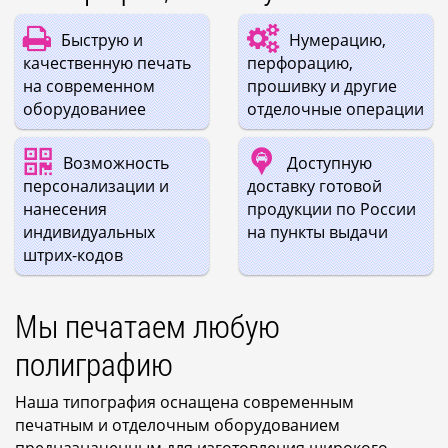
Быструю и
Нумерацию,
качественную печать
перфорацию,
на современном
прошивку и другие
оборудованиее
отделочные операции
Возможность
Доступную
персонализации и
доставку готовой
нанесения
продукции по России
индивидуальных
на пункты выдачи
штрих-кодов
Мы печатаем любую
полиграфию
Наша типография оснащена современным
печатным и отделочным оборудованием