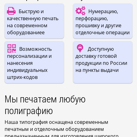
Быструю и
Нумерацию,
качественную печать
перфорацию,
на современном
прошивку и другие
оборудованиее
отделочные операции
Возможность
Доступную
персонализации и
доставку готовой
нанесения
продукции по России
индивидуальных
на пункты выдачи
штрих-кодов
Мы печатаем любую
полиграфию
Наша типография оснащена современным
печатным и отделочным оборудованием
предназначенным для изготовления широкого