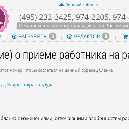
Личный кабинет
(495) 232-3425, 974-2205, 974
Печатаем бланки и журналы для всей России уже
0
0
В
ЗАГРУЗИТЬ
РЕДАКТОР
е) о приеме работника на р
 этот номер, чтобы сослаться на данный образец бланка
са
;
Кадры, охрана труда
;
о бланка с изменениями, отвечающими особенностям ра