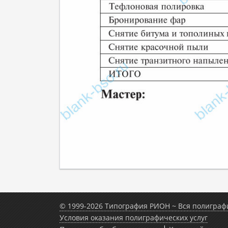
© 1999-2026 Типография РИОН ~ Вся полиграф
Условия оказания полиграфических услуг