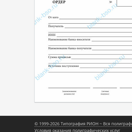
© 1999-2026 Типография РИОН ~ Вся полиграф
Условия оказания полиграфических услуг