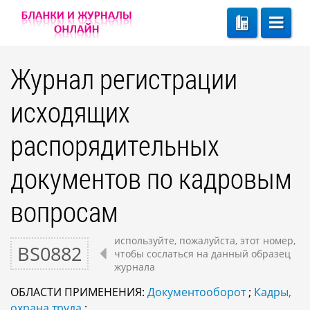
Журнал регистрации
исходящих
распорядительных
документов по кадровым
вопросам
используйте, пожалуйста, этот номер,
BS0882
чтобы сослаться на данный образец
журнала
ОБЛАСТИ ПРИМЕНЕНИЯ:
Документооборот
;
Кадры,
охрана труда
;