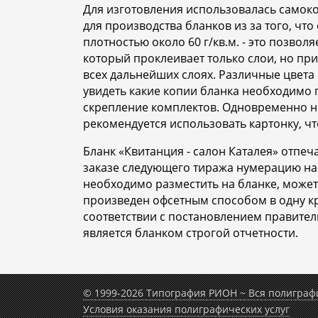
Для изготовления использовалась само
для производства бланков из за того, чт
плотностью около 60 г/кв.м. - это позво
который проклеивает только слои, но пр
всех дальнейших слоях. Различные цвета 
увидеть какие копии бланка необходимо п
скрепление комплектов. Одновременно н
рекомендуется использовать картонку, ч
Бланк «Квитанция - салон Каталея» отпеч
заказе следующего тиража нумерацию на
необходимо разместить на бланке, може
произведен офсетным способом в одну кр
соответствии с постановлением правитель
является бланком строгой отчетности.
© 1999-2026 Типография РИОН ~ Вся полиграф
Условия оказания полиграфических услуг