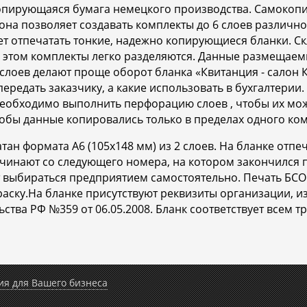
копирующаяся бумага немецкого производства. Самоко
о она позволяет создавать комплекты до 6 слоев различ
ляет отпечатать тонкие, надежно копирующиеся бланки. С
и этом комплекты легко разделяются. Данные размещаем
слоев делают проще оборот бланка «Квитанция - салон Ка
ередать заказчику, а какие использовать в бухгалтерии
еобходимо выполнить перфорацию слоев , чтобы их мож
тобы данные копировались только в пределах одного ком
атан формата A6 (105x148 мм) из 2 слоев. На бланке от
чинают со следующего номера, на котором закончился 
т выбираться предприятием самостоятельно. Печать БС
аску.На бланке присутствуют реквизиты организации, из
ства РФ №359 от 06.05.2008. Бланк соответствует всем 
ия для Вашего бизнеса