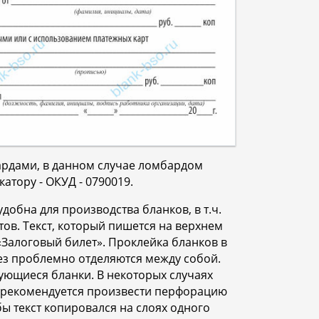
ардами, в данном случае ломбардом
атору - ОКУД - 0790019.
бна для производства бланков, в т.ч.
тов. Текст, который пишется на верхнем
«Залоговый билет». Проклейка бланков в
без проблемно отделяются между собой.
ирующиеся бланки. В некоторых случаях
го рекомендуется произвести перфорацию
бы текст копировался на слоях одного