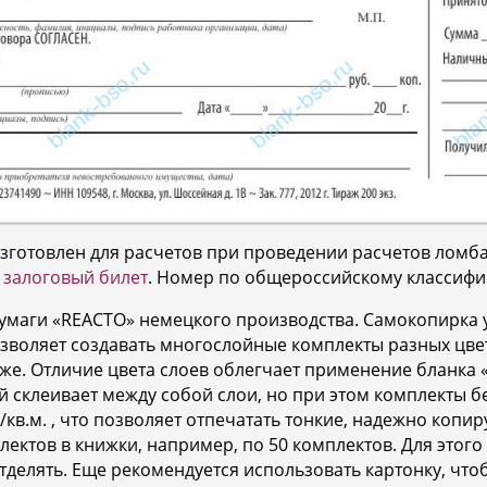
изготовлен для расчетов при проведении расчетов ломб
-
залоговый билет
. Номер по общероссийскому классифик
аги «REACTO» немецкого производства. Самокопирка удо
 позволяет создавать многослойные комплекты разных цве
иже. Отличие цвета слоев облегчает применение бланка 
й склеивает между собой слои, но при этом комплекты 
г/кв.м. , что позволяет отпечатать тонкие, надежно коп
лектов в книжки, например, по 50 комплектов. Для это
отделять. Еще рекомендуется использовать картонку, что