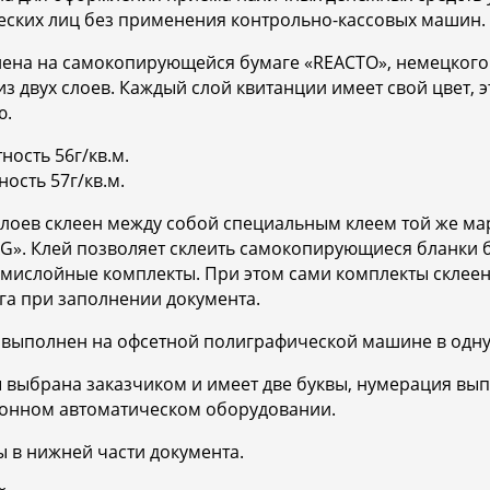
еских лиц без применения контрольно-кассовых машин.
лена на самокопирующейся бумаге «REACTO», немецкого
из двух слоев. Каждый слой квитанции имеет свой цвет, 
ю.
ность 56г/кв.м.
ность 57г/кв.м.
слоев склеен между собой специальным клеем той же ма
AG». Клей позволяет склеить самокопирующиеся бланки
осьмислойные комплекты. При этом сами комплекты склее
уга при заполнении документа.
выполнен на офсетной полиграфической машине в одну 
 выбрана заказчиком и имеет две буквы, нумерация вы
ионном автоматическом оборудовании.
 в нижней части документа.